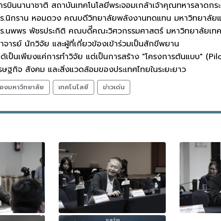
ารบินนานาชาติ สถาบันเทคโนโลยีพระจอมเกล้าเจ้าคุณทหารลาดกระ
 ดร.นิกราน หอมดวง คณบดีวิทยาลัยพลังงานทดแทน มหาวิทยาลัยแม
 ดร.นพพร พัชรประกิติ คณบดีีคณะวิศวกรรมศาสตร์ มหาวิทยาลัยเท
ารย์ นักวิจัย และผู้ที่เกี่ยวข้องเข้าร่วมเป็นสักขีพยาน
ม่ได้เป็นเพียงแค่การทำวิจัย แต่เป็นการสร้าง "โครงการต้นแบบ" (Pil
รษฐกิจ สังคม และสิ่งแวดล้อมของประเทศไทยในระยะยาว
องมหาวิทยาลัย
เทคโนโลยี
ข่าวเด่น