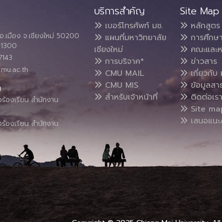
บริการสำคัญ
Site Map
เบอร์โทรศัพท์ มช.
หลักสูตร
อ.เมือง จ.เชียงใหม่ 50200
แผนที่มหาวิทยาลัย
การศึกษ
4 1300
เชียงใหม่
คณะและห
7143
การบริจาค*
ข่าวสาร
cmu.ac.th
CMU MAIL
เกี่ยวกับ 
CMU MIS
ข้อมูลสา
น
สำหรับเจ้าหน้าที่
ติดต่อเร
งร้องเรียน สำนักงาน
Site ma
เสนอแนะ/
งร้องเรียน สำนักงาน