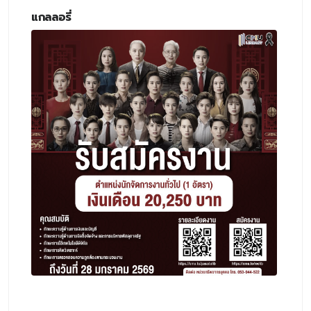
แกลลอรี่