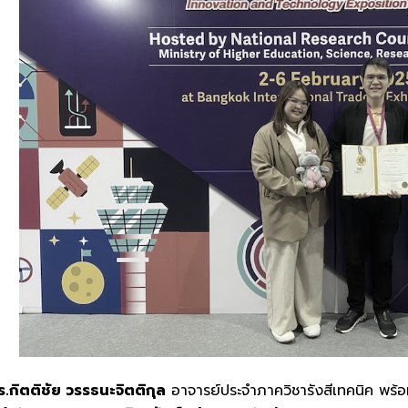
ร.กิตติชัย วรรธนะจิตติกุล
อาจารย์ประจำภาควิชารังสีเทคนิค พร้