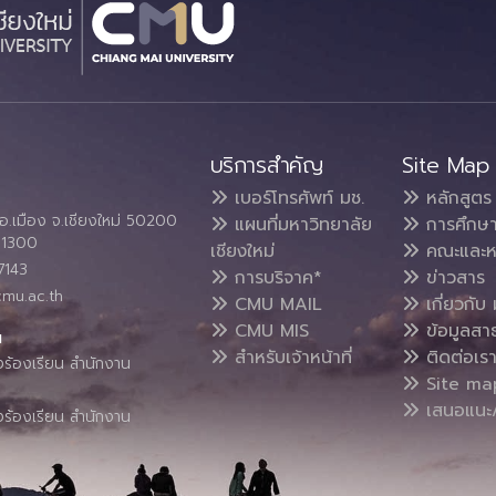
บริการสำคัญ
Site Map
เบอร์โทรศัพท์ มช.
หลักสูตร
อ.เมือง จ.เชียงใหม่ 50200
แผนที่มหาวิทยาลัย
การศึกษ
4 1300
เชียงใหม่
คณะและห
7143
การบริจาค*
ข่าวสาร
cmu.ac.th
CMU MAIL
เกี่ยวกับ 
CMU MIS
ข้อมูลสา
น
สำหรับเจ้าหน้าที่
ติดต่อเร
งร้องเรียน สำนักงาน
Site ma
เสนอแนะ/
งร้องเรียน สำนักงาน