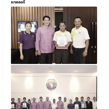
แกลลอรี่