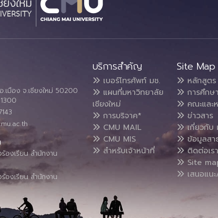
บริการสำคัญ
Site Map
เบอร์โทรศัพท์ มช.
หลักสูตร
อ.เมือง จ.เชียงใหม่ 50200
แผนที่มหาวิทยาลัย
การศึกษ
4 1300
เชียงใหม่
คณะและห
7143
การบริจาค*
ข่าวสาร
cmu.ac.th
CMU MAIL
เกี่ยวกับ 
CMU MIS
ข้อมูลสา
น
สำหรับเจ้าหน้าที่
ติดต่อเร
งร้องเรียน สำนักงาน
Site ma
เสนอแนะ/
งร้องเรียน สำนักงาน