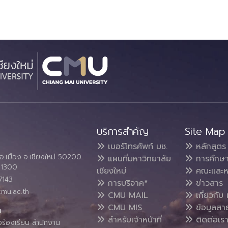
บริการสำคัญ
Site Map
เบอร์โทรศัพท์ มช.
หลักสูตร
อ.เมือง จ.เชียงใหม่ 50200
แผนที่มหาวิทยาลัย
การศึกษ
4 1300
เชียงใหม่
คณะและห
7143
การบริจาค*
ข่าวสาร
cmu.ac.th
CMU MAIL
เกี่ยวกับ 
CMU MIS
ข้อมูลสา
น
สำหรับเจ้าหน้าที่
ติดต่อเร
งร้องเรียน สำนักงาน