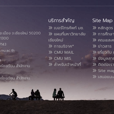
บริการสำคัญ
Site Map
เบอร์โทรศัพท์ มช.
หลักสูตร
อ.เมือง จ.เชียงใหม่ 50200
แผนที่มหาวิทยาลัย
การศึกษ
4 1300
เชียงใหม่
คณะและห
7143
การบริจาค*
ข่าวสาร
cmu.ac.th
CMU MAIL
เกี่ยวกับ 
CMU MIS
ข้อมูลสา
น
สำหรับเจ้าหน้าที่
ติดต่อเร
งร้องเรียน สำนักงาน
Site ma
เสนอแนะ/
งร้องเรียน สำนักงาน