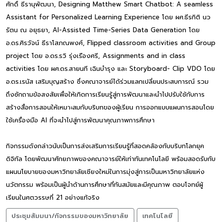
ศักดิ์ ธีรานุพัฒนา, Designing Matthew Smart Chatbot: A seamless
Assistant for Personalized Learning Experience โดย ผศ.ธีรกิติ นว
รัตน ณ อยุธยา, AI-Assisted Time-Series Data Generation โดย
อ.ดร.ศิรวัจน์ ธีราโสภณพงศ์, Flipped classroom activities and Group
project โดย อ.ดร.รวิ รุ่งเรืองศรี, Assignments and in class
activities โดย ผศ.ดร.สายนที เฉินบำรุง และ Storyboard- Clip VDO โดย
อ.ดร.เรนัส เสริมบุญสร้าง ซึ่งคณาจารย์ได้ร่วมแลกเปลี่ยนประสบการณ์ รวม
ถึงซักถามข้อสงสัยเพื่อให้เกิดการเรียนรู้สู่การพัฒนาและนำไปปรับใช้กับการ
สร้างสื่อการสอนให้เหมาะสมกับบริบทของผู้เรียน การออกแบบแผนการสอนโดย
ใช้เครื่องมือ AI ที่จะนำไปสู่การพัฒนาคุณภาพการศึกษา
กิจกรรมดังกล่าวนับเป็นการส่งเสริมการเรียนรู้ที่สอดคล้องกับบริบทโลกยุค
ดิจิทัล โดยพัฒนาศักยภาพของคณาจารย์ให้เท่าทันเทคโนโลยี พร้อมสอดรับกับ
แผนนโยบายของมหาวิทยาลัยเชียงใหม่ในการมุ่งสู่การเป็นมหาวิทยาลัยแห่ง
นวัตกรรม พร้อมเป็นผู้นำด้านการศึกษาที่ทันสมัยและมีคุณภาพ ตอบโจทย์ผู้
เรียนในศตวรรษที่ 21 อย่างแท้จริง
ประชุมสัมมนา/กิจกรรมของมหาวิทยาลัย
เทคโนโลยี