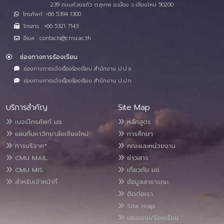
239 ถนนห้วยแก้ว ต.สุเทพ อ.เมือง จ.เชียงใหม่ 50200
โทรศัพท์ :+66 5394 1300
โทรสาร : +66 5321 7143
อีเมล : contacts@cmu.ac.th
ช่องทางการร้องเรียน
ช่องทางการแจ้งเรื่องร้องเรียน สำนักงาน ป.ป.ช.
ช่องทางการแจ้งเรื่องร้องเรียน สำนักงาน ป.ป.ท.
บริการสำคัญ
Site Map
เบอร์โทรศัพท์ มช.
หลักสูตร
แผนที่มหาวิทยาลัยเชียงใหม่
การศึกษา
การบริจาค*
คณะและหน่วยงาน
CMU MAIL
ข่าวสาร
CMU MIS
เกี่ยวกับ มช.
สำหรับเจ้าหน้าที่
ข้อมูลสาธารณะ
ติดต่อเรา
Site map
เสนอแนะ/ร้องเรียน