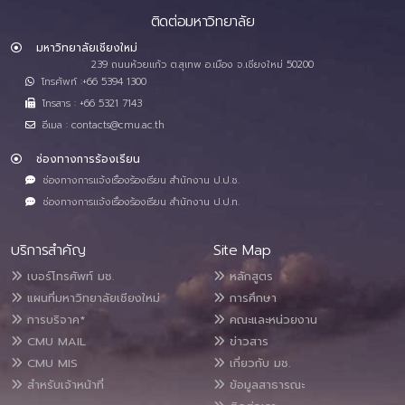
ติดต่อมหาวิทยาลัย
มหาวิทยาลัยเชียงใหม่
239 ถนนห้วยแก้ว ต.สุเทพ อ.เมือง จ.เชียงใหม่ 50200
โทรศัพท์ :+66 5394 1300
โทรสาร : +66 5321 7143
อีเมล : contacts@cmu.ac.th
ช่องทางการร้องเรียน
ช่องทางการแจ้งเรื่องร้องเรียน สำนักงาน ป.ป.ช.
ช่องทางการแจ้งเรื่องร้องเรียน สำนักงาน ป.ป.ท.
บริการสำคัญ
Site Map
เบอร์โทรศัพท์ มช.
หลักสูตร
แผนที่มหาวิทยาลัยเชียงใหม่
การศึกษา
การบริจาค*
คณะและหน่วยงาน
CMU MAIL
ข่าวสาร
CMU MIS
เกี่ยวกับ มช.
สำหรับเจ้าหน้าที่
ข้อมูลสาธารณะ