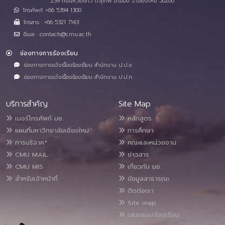
239 ถนนห้วยแก้ว ต.สุเทพ อ.เมือง จ.เชียงใหม่ 50200
โทรศัพท์ :+66 5394 1300
โทรสาร : +66 5321 7143
อีเมล : contacts@cmu.ac.th
ช่องทางการร้องเรียน
ช่องทางการแจ้งเรื่องร้องเรียน สำนักงาน ป.ป.ช.
ช่องทางการแจ้งเรื่องร้องเรียน สำนักงาน ป.ป.ท.
บริการสำคัญ
Site Map
เบอร์โทรศัพท์ มช.
หลักสูตร
แผนที่มหาวิทยาลัยเชียงใหม่
การศึกษา
การบริจาค*
คณะและหน่วยงาน
CMU MAIL
ข่าวสาร
CMU MIS
เกี่ยวกับ มช.
สำหรับเจ้าหน้าที่
ข้อมูลสาธารณะ
ติดต่อเรา
Site map
เสนอแนะ/ร้องเรียน