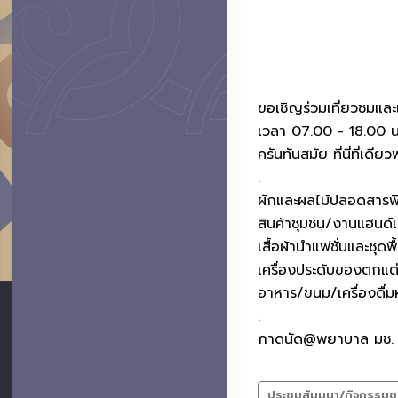
ขอเชิญร่วมเที่ยวชมแล
เวลา 07.00 - 18.00 น
ครันทันสมัย ที่นี่ที่เดี
.
ผักและผลไม้ปลอดสารพ
สินค้าชุมชน/งานแฮนด์
เสื้อผ้านำแฟชั่นและชุดพื
เครื่องประดับของตกแต
อาหาร/ขนม/เครื่องดื่
.
กาดนัด@พยาบาล มช. จั
ประชุมสัมมนา/กิจกรรมข