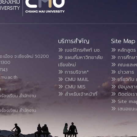
บริการสำคัญ
Site Map
เบอร์โทรศัพท์ มช.
หลักสูตร
อ.เมือง จ.เชียงใหม่ 50200
แผนที่มหาวิทยาลัย
การศึกษ
4 1300
เชียงใหม่
คณะและห
7143
การบริจาค*
ข่าวสาร
cmu.ac.th
CMU MAIL
เกี่ยวกับ 
CMU MIS
ข้อมูลสา
น
สำหรับเจ้าหน้าที่
ติดต่อเร
งร้องเรียน สำนักงาน
Site ma
เสนอแนะ/
งร้องเรียน สำนักงาน