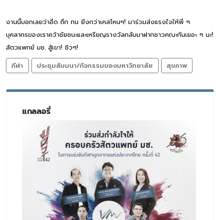
งานนี้บอกเลยว่าอึด ถึก ทน ยิ่งกว่าเคสไหนๆ! มาร่วมส่งแรงใจให้พี่ ๆ
บุคลากรของเราคว้าชัยชนะและเหรียญรางวัลกลับมาฝากชาวคณะกันเยอะ ๆ นะ!
สัตวแพทย์ มช. สู้เขา! ชิวๆ!
กีฬา
ประชุมสัมมนา/กิจกรรมของมหาวิทยาลัย
สุขภาพ
แกลลอรี่