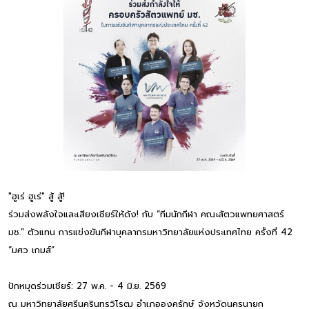
"ฮูเร่ ฮูเร่" สู้ สู้!
ร่วมส่งพลังใจและเสียงเชียร์ให้ดัง! กับ “ทีมนักกีฬา คณะสัตวแพทยศาสตร์
มช.” ตัวแทน การแข่งขันกีฬาบุคลากรมหาวิทยาลัยแห่งประเทศไทย ครั้งที่ 42
“มศว เกมส์”
ปักหมุดร่วมเชียร์: 27 พ.ค. - 4 มิ.ย. 2569
ณ มหาวิทยาลัยศรีนครินทรวิโรฒ อำเภอองครักษ์ จังหวัดนครนายก