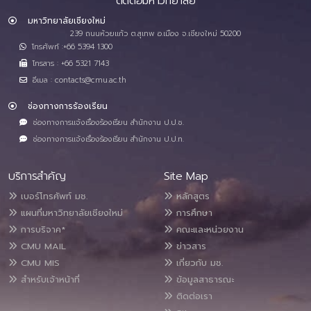
ติดต่อมหาวิทยาลัย
มหาวิทยาลัยเชียงใหม่
239 ถนนห้วยแก้ว ต.สุเทพ อ.เมือง จ.เชียงใหม่ 50200
โทรศัพท์ :+66 5394 1300
โทรสาร : +66 5321 7143
อีเมล : contacts@cmu.ac.th
ช่องทางการร้องเรียน
ช่องทางการแจ้งเรื่องร้องเรียน สำนักงาน ป.ป.ช.
ช่องทางการแจ้งเรื่องร้องเรียน สำนักงาน ป.ป.ท.
บริการสำคัญ
Site Map
เบอร์โทรศัพท์ มช.
หลักสูตร
แผนที่มหาวิทยาลัยเชียงใหม่
การศึกษา
การบริจาค*
คณะและหน่วยงาน
CMU MAIL
ข่าวสาร
CMU MIS
เกี่ยวกับ มช.
สำหรับเจ้าหน้าที่
ข้อมูลสาธารณะ
ติดต่อเรา