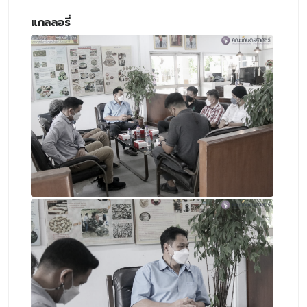
แกลลอรี่