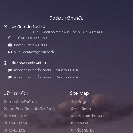
ติดต่อมหาวิทยาลัย
มหาวิทยาลัยเชียงใหม่
239 ถนนห้วยแก้ว ต.สุเทพ อ.เมือง จ.เชียงใหม่ 50200
โทรศัพท์ :+66 5394 1300
โทรสาร : +66 5321 7143
อีเมล : contacts@cmu.ac.th
ช่องทางการร้องเรียน
ช่องทางการแจ้งเรื่องร้องเรียน สำนักงาน ป.ป.ช.
ช่องทางการแจ้งเรื่องร้องเรียน สำนักงาน ป.ป.ท.
บริการสำคัญ
Site Map
เบอร์โทรศัพท์ มช.
หลักสูตร
แผนที่มหาวิทยาลัยเชียงใหม่
การศึกษา
การบริจาค*
คณะและหน่วยงาน
CMU MAIL
ข่าวสาร
CMU MIS
เกี่ยวกับ มช.