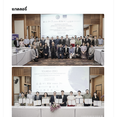
แกลลอรี่