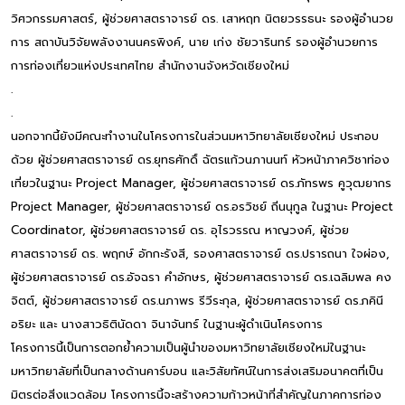
วิศวกรรมศาสตร์, ผู้ช่วยศาสตราจารย์ ดร. เสาหฤท นิตยวรรธนะ รองผู้อำนวย
การ สถาบันวิจัยพลังงานนครพิงค์, นาย เก่ง ชัยวารินทร์ รองผู้อำนวยการ
การท่องเที่ยวแห่งประเทศไทย สำนักงานจังหวัดเชียงใหม่
.
.
นอกจากนี้ยังมีคณะทำงานในโครงการในส่วนมหาวิทยาลัยเชียงใหม่ ประกอบ
ด้วย ผู้ช่วยศาสตราจารย์ ดร.ยุทธศักดิ์ ฉัตรแก้วนภานนท์ หัวหน้าภาควิชาท่อง
เที่ยวในฐานะ Project Manager, ผู้ช่วยศาสตราจารย์ ดร.ภัทรพร คูวุฒยากร
Project Manager, ผู้ช่วยศาสตราจารย์ ดร.อรวิชย์ ถิ่นนุกูล ในฐานะ Project
Coordinator, ผู้ช่วยศาสตราจารย์ ดร. อุไรวรรณ หาญวงค์, ผู้ช่วย
ศาสตราจารย์ ดร. พฤกษ์ อักกะรังสี, รองศาสตราจารย์ ดร.ปรารถนา ใจผ่อง,
ผู้ช่วยศาสตราจารย์ ดร.อัจฉรา คำอักษร, ผู้ช่วยศาสตราจารย์ ดร.เฉลิมพล คง
จิตต์, ผู้ช่วยศาสตราจารย์ ดร.นภาพร รีวีระกุล, ผู้ช่วยศาสตราจารย์ ดร.ภคินี
อริยะ และ นางสาวธิตินัดดา จินาจันทร์ ในฐานะผู้ดำเนินโครงการ
โครงการนี้เป็นการตอกย้ำความเป็นผู้นำของมหาวิทยาลัยเชียงใหม่ในฐานะ
มหาวิทยาลัยที่เป็นกลางด้านคาร์บอน และวิสัยทัศน์ในการส่งเสริมอนาคตที่เป็น
มิตรต่อสิ่งแวดล้อม โครงการนี้จะสร้างความก้าวหน้าที่สำคัญในภาคการท่อง