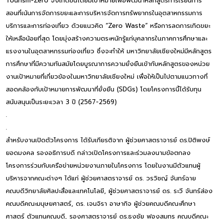
Tourism-Zero จึงเกิดขึ้นโดยมีเป้าหมายเพื่อพัฒนาหลักสูตรการเรียนการ
สอนที่เน้นการจัดการขยะและการบริหารจัดการทรัพยากรในอุตสาหกรรมการ
บริการและการท่องเที่ยว ด้วยแนวคิด “Zero Waste” หรือการลดการเกิดขยะ
ให้เหลือน้อยที่สุด โดยมุ่งสร้างความตระหนักรู้แก่บุคลากรในภาคการศึกษาและ
แรงงานในอุตสาหกรรมท่องเที่ยว ซึ่งจะทำให้ มหาวิทยาลัยเชียงใหม่มีหลักสูตร
การศึกษาที่มีความทันสมัยโดยบูรณาการความยั่งยืนเข้ากับหลักสูตรของหน่วย
งานเป้าหมายที่เกี่ยวข้องในมหาวิทยาลัยเชียงใหม่ เพื่อให้เป็นไปตามแนวทางที่
สอดคล้องกับเป้าหมายการพัฒนาที่ยั่งยืน (SDGs) โดยโครงการนี้ได้รับทุน
สนับสนุนเป็นระยะเวลา 3 ปี (2567-2569)
.
.
สำหรับงานเปิดตัวโครงการ ได้รับเกียรติจาก ผู้ช่วยศาสตราจารย์ ดร.ปิติพงษ์
ยอดมงคล รองอธิการบดี กล่าวเปิดโครงการและร่วมลงนามข้อตกลง
โครงการร่วมกับเครือข่ายหน่วยงานภายในโครงการ โดยในงานมีตัวแทนผู้
บริหารจากคณะต่างๆ ได้แก่ ผู้ช่วยศาสตราจารย์ ดร. วรวิชญ์ จันทร์ฉาย
คณบดีวิทยาลัยศิลปะสื่อและเทคโนโลยี, ผู้ช่วยศาสตราจารย์ ดร. ระวี จันทร์ส่อง
คณบดีคณะมนุษยศาสตร์, ดร. เจนจิรา อาษากิจ ผู้ช่วยคณบดีคณะศึกษา
ศาสตร์ ตัวแทนคณบดี, รองศาสตราจารย์ ดร.ธงชัย ฟองสมุทร คณบดีคณะ