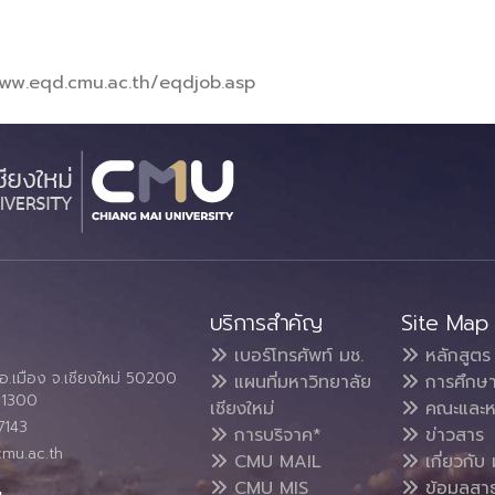
/www.eqd.cmu.ac.th/eqdjob.asp
บริการสำคัญ
Site Map
เบอร์โทรศัพท์ มช.
หลักสูตร
อ.เมือง จ.เชียงใหม่ 50200
แผนที่มหาวิทยาลัย
การศึกษ
4 1300
เชียงใหม่
คณะและห
7143
การบริจาค*
ข่าวสาร
cmu.ac.th
CMU MAIL
เกี่ยวกับ 
CMU MIS
ข้อมูลสา
น