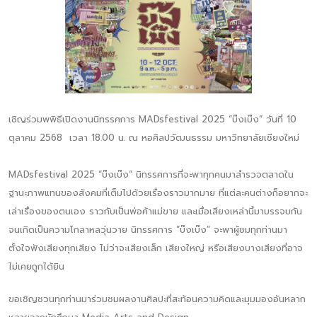
เชิญร่วมพพิธีเปิดงานนิทรรศการ MADsfestival 2025 “บ๊งเบ๊ง“ วันที่ 10
ตุลาคม 2568 เวลา 18.00 น. ณ หอศิลปวัฒนธรรม มหาวิทยาลัยเชียงใหม่
MADsfestival 2025 “บ๊งเบ๊ง“ นิทรรศการที่จะพาทุกคนมาสำรวจตลาดใน
ฐานะภาพแทนของสังคมที่เต็มไปด้วยเรื่องราวมากมาย ที่แต่ละคนต่างก็อยากจะ
เล่าเรื่องของตนเอง ราวกับเป็นพ่อค้าแม่ขาย และเมื่อเสียงเหล่านี้มาบรรจบกัน
จนเกิดเป็นความโกลาหลวุ่นวาย นิทรรศการ “บ๊งเบ๊ง” จะพาผู้ชมทุกท่านมา
ตั้งใจฟังเสียงทุกเสียง ไม่ว่าจะเสียงเล็ก เสียงใหญ่ หรือเสียงบางเสียงที่อาจ
ไม่เคยถูกได้ยิน
ขอเชิญชวนทุกท่านมาร่วมชมผลงานศิลปะที่สะท้อนความคิดและมุมมองอันหลาก