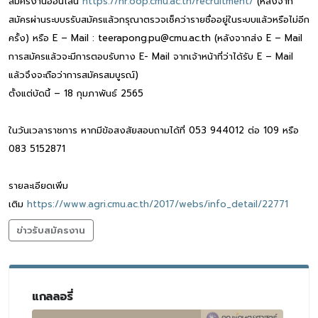
สมัครงานออนไลน์
https://hr.oop.cmu.ac.th/recruitment/
(หลังจาก
สมัครผ่านระบบรรับสมัครแล้วกรุณาตรวจเช็คว่ารายชื่ออยู่ในระบบแล้วหรือไม่อีก
ครั้ง) หรือ E – Mail : teerapong.pu@cmu.ac.th (หลังจากส่ง E – Mail
การสมัครแล้วจะมีการตอบรับทาง E- Mail จากเจ้าหน้าที่ว่าได้รับ E – Mail
แล้วจึงจะถือว่าการสมัครสมบูรณ์)
ตั้งแต่บัดนี้ – 18 กุมภาพันธ์ 2565
ในวันเวลาราชการ หากมีข้อสงสัยสอบถามได้ที่ 053 944012 ต่อ 109 หรือ
083 5152871
รายละเอียดเพิ่ม
เติม
https://www.agri.cmu.ac.th/2017/webs/info_detail/22771
ข่าวรับสมัครงาน
แกลลอรี่