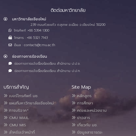
ติดต่อมหาวิทยาลัย
มหาวิทยาลัยเชียงใหม่
239 ถนนห้วยแก้ว ต.สุเทพ อ.เมือง จ.เชียงใหม่ 50200
โทรศัพท์ :+66 5394 1300
โทรสาร : +66 5321 7143
อีเมล : contacts@cmu.ac.th
ช่องทางการร้องเรียน
ช่องทางการแจ้งเรื่องร้องเรียน สำนักงาน ป.ป.ช.
ช่องทางการแจ้งเรื่องร้องเรียน สำนักงาน ป.ป.ท.
บริการสำคัญ
Site Map
เบอร์โทรศัพท์ มช.
หลักสูตร
แผนที่มหาวิทยาลัยเชียงใหม่
การศึกษา
การบริจาค*
คณะและหน่วยงาน
CMU MAIL
ข่าวสาร
CMU MIS
เกี่ยวกับ มช.
สำหรับเจ้าหน้าที่
ข้อมูลสาธารณะ