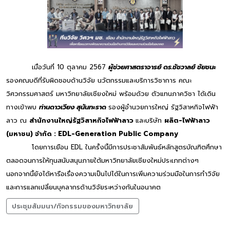
เมื่อวันที่ 10 ตุลาคม 2567
ผู้ช่วยศาสตราจารย์ ดร.ชัชวาลย์ ชัยชนะ
รองคณบดีที่รับผิดชอบด้านวิจัย นวัตกรรมและบริการวิชาการ คณะ
วิศวกรรมศาสตร์ มหาวิทยาลัยเชียงใหม่ พร้อมด้วย ตัวแทนภาควิชา ได้เดิน
ทางเข้าพบ
ท่านดาวเวียง สุนันทะราด
รองผู้อำนวยการใหญ่ รัฐวิสาหกิจไฟฟ้า
ลาว ณ
สำนักงานใหญ่รัฐวิสาหกิจไฟฟ้าลาว
และบริษัท
ผลิต-ไฟฟ้าลาว
(มหาชน) จำกัด : EDL-Generation Public Company
โดยการเยือน EDL ในครั้งนี้มีการประชาสัมพันธ์หลักสูตรบัณฑิตศึกษา
ตลอดจนการให้ทุนสนับสนุนภายใต้มหาวิทยาลัยเชียงใหม่ประเภทต่างๆ
นอกจากนี้ยังได้หารือเรื่องความเป็นไปได้ในการเพิ่มความร่วมมือในการทำวิจัย
และการแลกเปลี่ยนบุคลากรด้านวิจัยระหว่างกันในอนาคต
ประชุมสัมมนา/กิจกรรมของมหาวิทยาลัย