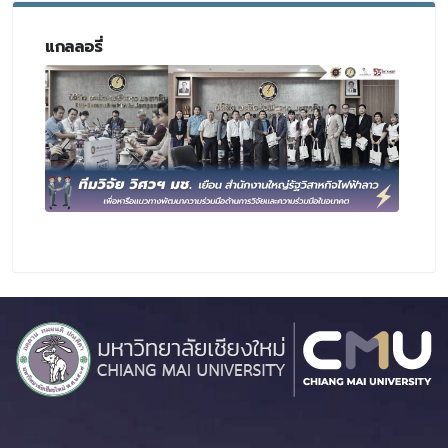
แกลลอรี่