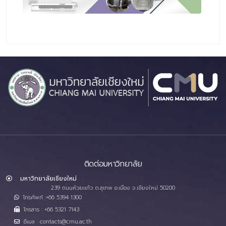
ติดต่อมหาวิทยาลัย
มหาวิทยาลัยเชียงใหม่
239 ถนนห้วยแก้ว ต.สุเทพ อ.เมือง จ.เชียงใหม่ 50200
โทรศัพท์ :+66 5394 1300
โทรสาร : +66 5321 7143
อีเมล : contacts@cmu.ac.th