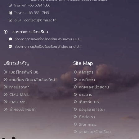
โทรศัพท์ :+66 5394 1300
โทรสาร : +66 5321 7143
อีเมล : contacts@cmu.ac.th
ช่องทางการร้องเรียน
ช่องทางการแจ้งเรื่องร้องเรียน สำนักงาน ป.ป.ช.
ช่องทางการแจ้งเรื่องร้องเรียน สำนักงาน ป.ป.ท.
บริการสำคัญ
Site Map
เบอร์โทรศัพท์ มช.
หลักสูตร
แผนที่มหาวิทยาลัยเชียงใหม่
การศึกษา
การบริจาค*
คณะและหน่วยงาน
CMU MAIL
ข่าวสาร
CMU MIS
เกี่ยวกับ มช.
สำหรับเจ้าหน้าที่
ข้อมูลสาธารณะ
ติดต่อเรา
Site map
เสนอแนะ/ร้องเรียน