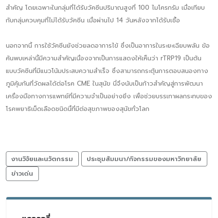
สำคัญ โดยเฉพาะในกลุ่มที่ได้รับวัคซีนปริมาณสูงที่ 100 ไมโครกรัม เมื่อเทียบ
กับกลุ่มควบคุมที่ไม่ได้รับวัคซีน เมื่อผ่านไป 14 วันหลังจากได้รับเชื้อ
นอกจากนี้ การใช้วัคซีนยังช่วยลดอาการไข้ ซึ่งเป็นอาการในระยะเฉียบพลัน ข้อ
ค้นพบเหล่านี้มีความสำคัญเนื่องจากเป็นการแสดงให้เห็นว่า rTRP19 เป็นต้น
แบบวัคซีนที่มีแนวโน้มประสบความสำเร็จ ซึ่งสามารถกระตุ้นการตอบสนองทาง
ภูมิคุ้มกันที่วัดผลได้ต่อโรค CME ในสุนัข นี่จึงนับเป็นก้าวสำคัญสู่การพัฒนา
เครื่องมือทางการแพทย์ที่มีความจำเป็นอย่างยิ่ง เพื่อช่วยบรรเทาผลกระทบของ
โรคพยาธิเม็ดเลือดชนิดนี้ที่มีต่อสุขภาพของสุนัขทั่วโลก
งานวิจัยและนวัตกรรม
ประชุมสัมมนา/กิจกรรมของมหาวิทยาลัย
ข่าวเด่น