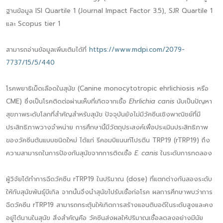
ฐานข้อมูล ISI Quartile 1 (Journal Impact Factor 3.5), SJR Quartile 1
และ Scopus tier 1
สามารถอ่านข้อมูลเพิ่มเติมได้ที่
https://www.mdpi.com/2079-
7737/15/5/440
โรคพยาธิเม็ดเลือดในสุนัข (Canine monocytotropic ehrlichiosis หรือ
CME) ซึ่งเป็นโรคติดต่อผ่านเห็บที่เกิดจากเชื้อ
Ehrlichia canis
นับเป็นปัญหา
สุขภาพระดับโลกที่สำคัญสำหรับสุนัข ปัจจุบันยังไม่มีวัคซีนเชิงพาณิชย์ที่มี
ประสิทธิภาพวางจำหน่าย การศึกษานี้มีวัตถุประสงค์เพื่อประเมินประสิทธิภาพ
ของวัคซีนต้นแบบชนิดใหม่ ได้แก่ รีคอมบิแนนท์โปรตีน TRP19 (rTRP19) ถึง
ความสามารถในการป้องกันสุนัขจากการติดเชื้อ
E. canis
ในระดับการทดลอง
ผู้วิจัยได้ทำการฉีดวัคซีน rTRP19 ในปริมาณ (dose) ที่แตกต่างกันสองระดับ
ให้กับสุนัขพันธุ์บีเกิล จากนั้นจึงนำสุนัขไปรับเชื้อก่อโรค ผลการศึกษาพบว่าการ
ฉีดวัคซีน rTRP19 สามารถกระตุ้นให้เกิดการสร้างแอนติบอดีในระดับสูงและคง
อยู่ได้นานในสุนัข สิ่งสำคัญคือ วัคซีนส่งผลให้ปริมาณเชื้อลดลงอย่างมีนัย