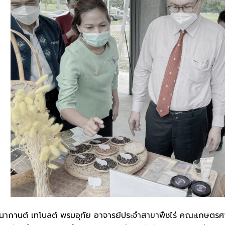
ากานต์ เทโบลต์ พรมอุทัย อาจารย์ประจำสาขาพืชไร่ คณะเกษตรศาส