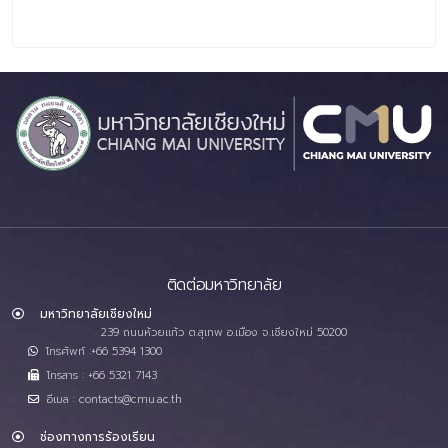
ติดต่อมหาวิทยาลัย
มหาวิทยาลัยเชียงใหม่
239 ถนนห้วยแก้ว ต.สุเทพ อ.เมือง จ.เชียงใหม่ 50200
โทรศัพท์ :+66 5394 1300
โทรสาร : +66 5321 7143
อีเมล : contacts@cmu.ac.th
ช่องทางการร้องเรียน