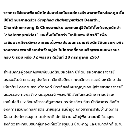
จากการวิจัยพบพืชชนิดใหม่ของโลกในวงศ์กระดังงาจากจังหวัดสตูล ซึ่ง
มีชื่อวิทยาศาสตร์ว่า
Orophea chalermprakiat
Damth.,
Chanthamrong & Chaowasku และคณะผู้วิจัยได้ตั้งคำระบุชนิดว่า
“chalermprakiat” และตั้งชื่อไทยว่า “เฉลิมพระเกียรติ” เพื่อ
เฉลิมพระเกียรติพระบาทสมเด็จพระปรเมนทรรามาธิบดีศรีสินทรมหาวชิร
าลงกรณ พระวชิรเกล้าเจ้าอยู่หัว ในโอกาสที่ทรงเจริญพระชนมพรรษา
ครบ 6 รอบ หรือ 72 พรรษา ในวันที่ 28 กรกฎาคม 2567
สำหรับคณะผู้วิจัยที่ค้นพบพืชชนิดใหม่ของโลก นำโดย รองศาสตราจารย์
ดร.ธนวัฒน์ เชาวสกู สังกัดภาควิชาชีววิทยา คณะวิทยาศาสตร์ มหาวิทยาลัย
เชียงใหม่ ดร.อานิสรา ดำทองดี นักวิจัยหลังปริญญาเอก ผู้ช่วยศาสตราจารย์
ดร.บรรจง ทองสร้าง ดร.สุวรรณี พรหมศิริ สังกัดคณะวิทยาศาสตร์และ
เทคโนโลยี มหาวิทยาลัยราชภัฏสงขลา ดร.ฉัตรธิดา วิยา นักวิชาการ สังกัด
องค์การสวนพฤกษศาสตร์ นายอรุณ สินบำรุง นักวิชาการป่าไม้ชำนาญการ
พิเศษ สังกัดกรมอุทยานแห่งชาติ สัตว์ป่า และพันธุ์พืช นายธานี ใจสมุทร
สังกัดวิสาหกิจชุมชนกลุ่มท่องเที่ยวโดยชุมชน บ้านหาญ และนายกิติศักดิ์ ฌาน