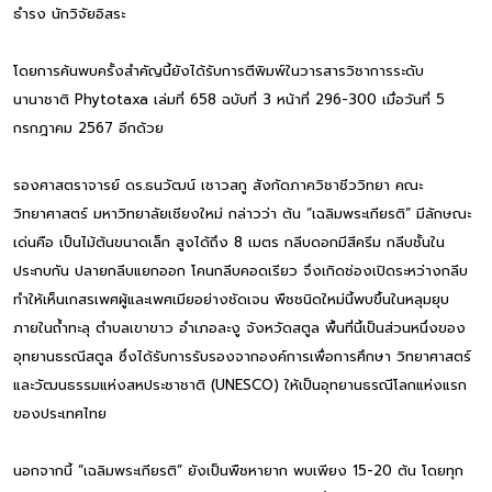
ธำรง นักวิจัยอิสระ
โดยการค้นพบครั้งสำคัญนี้ยังได้รับการตีพิมพ์ในวารสารวิชาการระดับ
นานาชาติ Phytotaxa เล่มที่ 658 ฉบับที่ 3 หน้าที่ 296-300 เมื่อวันที่ 5
กรกฎาคม 2567 อีกด้วย
รองศาสตราจารย์ ดร.ธนวัฒน์ เชาวสกู สังกัดภาควิชาชีววิทยา คณะ
วิทยาศาสตร์ มหาวิทยาลัยเชียงใหม่ กล่าวว่า ต้น “เฉลิมพระเกียรติ” มีลักษณะ
เด่นคือ เป็นไม้ต้นขนาดเล็ก สูงได้ถึง 8 เมตร กลีบดอกมีสีครีม กลีบชั้นใน
ประกบกัน ปลายกลีบแยกออก โคนกลีบคอดเรียว จึงเกิดช่องเปิดระหว่างกลีบ
ทำให้เห็นเกสรเพศผู้และเพศเมียอย่างชัดเจน พืชชนิดใหม่นี้พบขึ้นในหลุมยุบ
ภายในถ้ำทะลุ ตำบลเขาขาว อำเภอละงู จังหวัดสตูล พื้นที่นี้เป็นส่วนหนึ่งของ
อุทยานธรณีสตูล ซึ่งได้รับการรับรองจากองค์การเพื่อการศึกษา วิทยาศาสตร์
และวัฒนธรรมแห่งสหประชาชาติ (UNESCO) ให้เป็นอุทยานธรณีโลกแห่งแรก
ของประเทศไทย
นอกจากนี้ “เฉลิมพระเกียรติ” ยังเป็นพืชหายาก พบเพียง 15-20 ต้น โดยทุก