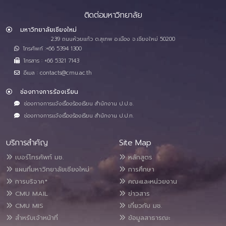
ติดต่อมหาวิทยาลัย
มหาวิทยาลัยเชียงใหม่
239 ถนนห้วยแก้ว ต.สุเทพ อ.เมือง จ.เชียงใหม่ 50200
โทรศัพท์ :+66 5394 1300
โทรสาร : +66 5321 7143
อีเมล : contacts@cmu.ac.th
ช่องทางการร้องเรียน
ช่องทางการแจ้งเรื่องร้องเรียน สำนักงาน ป.ป.ช.
ช่องทางการแจ้งเรื่องร้องเรียน สำนักงาน ป.ป.ท.
บริการสำคัญ
Site Map
เบอร์โทรศัพท์ มช.
หลักสูตร
แผนที่มหาวิทยาลัยเชียงใหม่
การศึกษา
การบริจาค*
คณะและหน่วยงาน
CMU MAIL
ข่าวสาร
CMU MIS
เกี่ยวกับ มช.
สำหรับเจ้าหน้าที่
ข้อมูลสาธารณะ