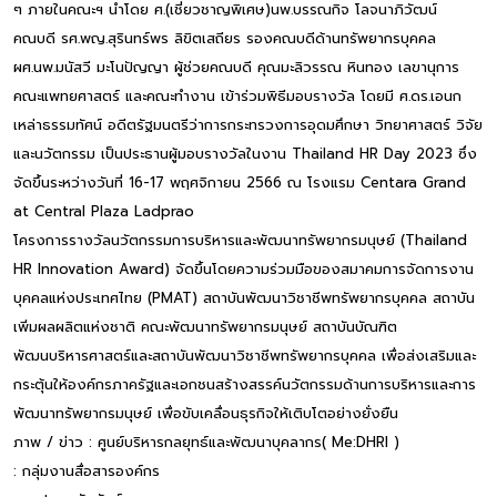
ๆ ภายในคณะฯ นำโดย ศ.(เชี่ยวชาญพิเศษ)นพ.บรรณกิจ โลจนาภิวัฒน์
คณบดี รศ.พญ.สุรินทร์พร ลิขิตเสถียร รองคณบดีด้านทรัพยากรบุคคล
ผศ.นพ.มนัสวี มะโนปัญญา ผู้ช่วยคณบดี คุณมะลิวรรณ หินทอง เลขานุการ
คณะแพทยศาสตร์ และคณะทำงาน เข้าร่วมพิธีมอบรางวัล โดยมี ศ.ดร.เอนก
เหล่าธรรมทัศน์ อดีตรัฐมนตรีว่าการกระทรวงการอุดมศึกษา วิทยาศาสตร์ วิจัย
และนวัตกรรม เป็นประธานผู้มอบรางวัลในงาน Thailand HR Day 2023 ซึ่ง
จัดขึ้นระหว่างวันที่ 16-17 พฤศจิกายน 2566 ณ โรงแรม Centara Grand
at Central Plaza Ladprao
โครงการรางวัลนวัตกรรมการบริหารและพัฒนาทรัพยากรมนุษย์ (Thailand
HR Innovation Award) จัดขึ้นโดยความร่วมมือของสมาคมการจัดการงาน
บุคคลแห่งประเทศไทย (PMAT) สถาบันพัฒนาวิชาชีพทรัพยากรบุคคล สถาบัน
เพิ่มผลผลิตแห่งชาติ คณะพัฒนาทรัพยากรมนุษย์ สถาบันบัณฑิต
พัฒนบริหารศาสตร์และสถาบันพัฒนาวิชาชีพทรัพยากรบุคคล เพื่อส่งเสริมและ
กระตุ้นให้องค์กรภาครัฐและเอกชนสร้างสรรค์นวัตกรรมด้านการบริหารและการ
พัฒนาทรัพยากรมนุษย์ เพื่อขับเคลื่อนธุรกิจให้เติบโตอย่างยั่งยืน
ภาพ / ข่าว : ศูนย์บริหารกลยุทธ์และพัฒนาบุคลากร( Me:DHRI )
: กลุ่มงานสื่อสารองค์กร