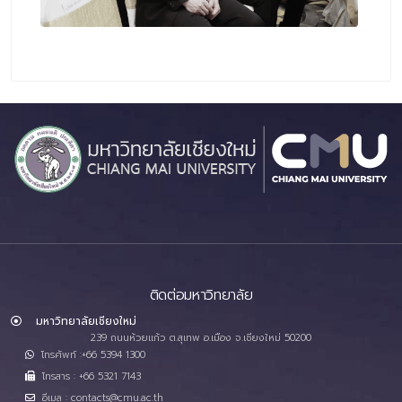
ติดต่อมหาวิทยาลัย
มหาวิทยาลัยเชียงใหม่
239 ถนนห้วยแก้ว ต.สุเทพ อ.เมือง จ.เชียงใหม่ 50200
โทรศัพท์ :+66 5394 1300
โทรสาร : +66 5321 7143
อีเมล : contacts@cmu.ac.th