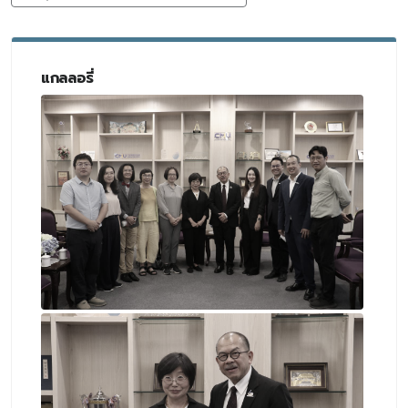
แกลลอรี่