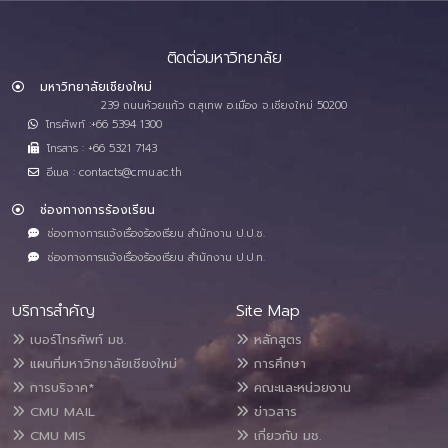
ติดต่อมหาวิทยาลัย
มหาวิทยาลัยเชียงใหม่
239 ถนนห้วยแก้ว ต.สุเทพ อ.เมือง จ.เชียงใหม่ 50200
โทรศัพท์ :+66 5394 1300
โทรสาร : +66 5321 7143
อีเมล : contacts@cmu.ac.th
ช่องทางการร้องเรียน
ช่องทางการแจ้งเรื่องร้องเรียน สำนักงาน ป.ป.ช.
ช่องทางการแจ้งเรื่องร้องเรียน สำนักงาน ป.ป.ท.
บริการสำคัญ
Site Map
เบอร์โทรศัพท์ มช.
หลักสูตร
แผนที่มหาวิทยาลัยเชียงใหม่
การศึกษา
การบริจาค*
คณะและหน่วยงาน
CMU MAIL
ข่าวสาร
CMU MIS
เกี่ยวกับ มช.