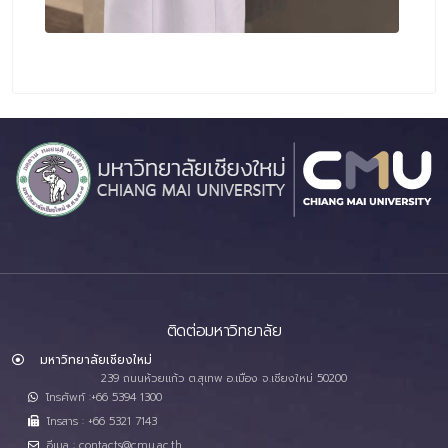
ติดต่อมหาวิทยาลัย
มหาวิทยาลัยเชียงใหม่
239 ถนนห้วยแก้ว ต.สุเทพ อ.เมือง จ.เชียงใหม่ 50200
โทรศัพท์ :+66 5394 1300
โทรสาร : +66 5321 7143
อีเมล : contacts@cmu.ac.th