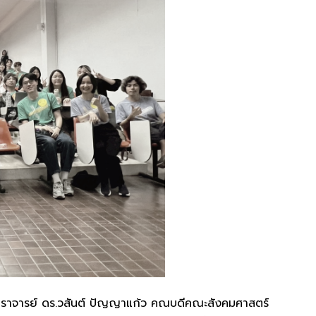
ตราจารย์ ดร.วสันต์ ปัญญาแก้ว คณบดีคณะสังคมศาสตร์