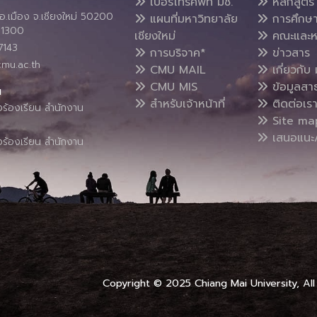
เบอร์โทรศัพท์ มช.
หลักสูตร
อ.เมือง จ.เชียงใหม่ 50200
แผนที่มหาวิทยาลัย
การศึกษ
4 1300
เชียงใหม่
คณะและห
7143
การบริจาค*
ข่าวสาร
cmu.ac.th
CMU MAIL
เกี่ยวกับ 
CMU MIS
ข้อมูลสา
น
สำหรับเจ้าหน้าที่
ติดต่อเร
งร้องเรียน สำนักงาน
Site ma
เสนอแนะ/
งร้องเรียน สำนักงาน
Copyright © 2025 Chiang Mai University, All