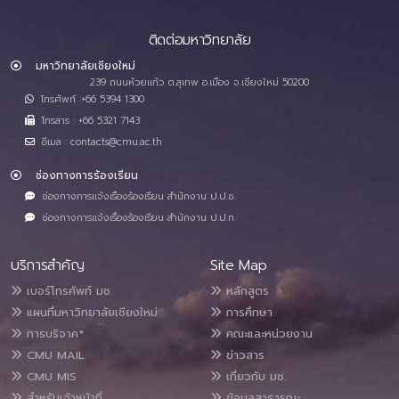
ติดต่อมหาวิทยาลัย
มหาวิทยาลัยเชียงใหม่
239 ถนนห้วยแก้ว ต.สุเทพ อ.เมือง จ.เชียงใหม่ 50200
โทรศัพท์ :+66 5394 1300
โทรสาร : +66 5321 7143
อีเมล : contacts@cmu.ac.th
ช่องทางการร้องเรียน
ช่องทางการแจ้งเรื่องร้องเรียน สำนักงาน ป.ป.ช.
ช่องทางการแจ้งเรื่องร้องเรียน สำนักงาน ป.ป.ท.
บริการสำคัญ
Site Map
เบอร์โทรศัพท์ มช.
หลักสูตร
แผนที่มหาวิทยาลัยเชียงใหม่
การศึกษา
การบริจาค*
คณะและหน่วยงาน
CMU MAIL
ข่าวสาร
CMU MIS
เกี่ยวกับ มช.
สำหรับเจ้าหน้าที่
ข้อมูลสาธารณะ