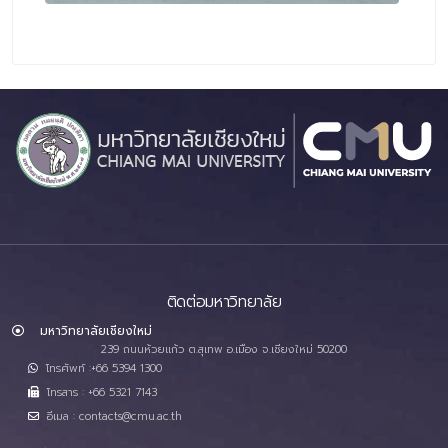
ติดต่อมหาวิทยาลัย
มหาวิทยาลัยเชียงใหม่
239 ถนนห้วยแก้ว ต.สุเทพ อ.เมือง จ.เชียงใหม่ 50200
โทรศัพท์ :+66 5394 1300
โทรสาร : +66 5321 7143
อีเมล : contacts@cmu.ac.th