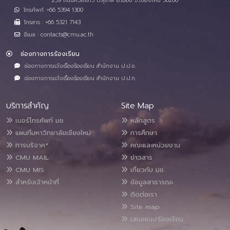
239 ถนนห้วยแก้ว ต.สุเทพ อ.เมือง จ.เชียงใหม่ 50200
โทรศัพท์ :+66 5394 1300
โทรสาร : +66 5321 7143
อีเมล : contacts@cmu.ac.th
ช่องทางการร้องเรียน
ช่องทางการแจ้งเรื่องร้องเรียน สำนักงาน ป.ป.ช.
ช่องทางการแจ้งเรื่องร้องเรียน สำนักงาน ป.ป.ท.
บริการสำคัญ
Site Map
เบอร์โทรศัพท์ มช.
หลักสูตร
แผนที่มหาวิทยาลัยเชียงใหม่
การศึกษา
การบริจาค*
คณะและหน่วยงาน
CMU MAIL
ข่าวสาร
CMU MIS
เกี่ยวกับ มช.
สำหรับเจ้าหน้าที่
ข้อมูลสาธารณะ
ติดต่อเรา
Site map
เสนอแนะ/ร้องเรียน