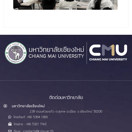
ติดต่อมหาวิทยาลัย
มหาวิทยาลัยเชียงใหม่
239 ถนนห้วยแก้ว ต.สุเทพ อ.เมือง จ.เชียงใหม่ 50200
โทรศัพท์ :+66 5394 1300
โทรสาร : +66 5321 7143
อีเมล : contacts@cmu.ac.th