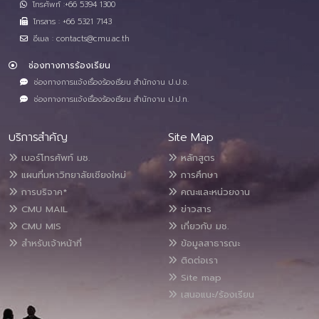
โทรศัพท์ :+66 5394 1300
โทรสาร : +66 5321 7143
อีเมล : contacts@cmu.ac.th
ช่องทางการร้องเรียน
ช่องทางการแจ้งเรื่องร้องเรียน สำนักงาน ป.ป.ช.
ช่องทางการแจ้งเรื่องร้องเรียน สำนักงาน ป.ป.ท.
บริการสำคัญ
Site Map
เบอร์โทรศัพท์ มช.
หลักสูตร
แผนที่มหาวิทยาลัยเชียงใหม่
การศึกษา
การบริจาค*
คณะและหน่วยงาน
CMU MAIL
ข่าวสาร
CMU MIS
เกี่ยวกับ มช.
สำหรับเจ้าหน้าที่
ข้อมูลสาธารณะ
ติดต่อเรา
Site map
เสนอแนะ/ร้องเรียน