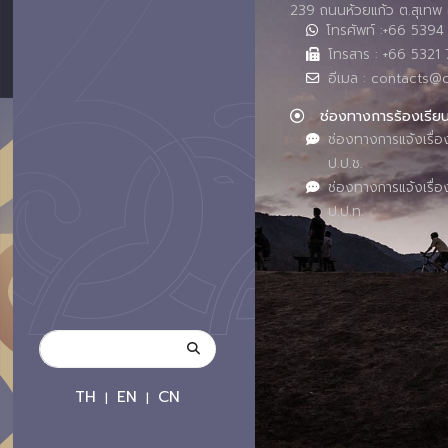
239 ถนนห้วยแก้ว ต.สุเทพ 
โทรศัพท์ :+66 539
โทรสาร : +66 5321 
อีเมล : contacts@
ช่องทางการร้องเรีย
ช่องทางการแจ้งเรื่อ
ป.ป.ช.
ช่องทางการแจ้งเรื่อ
ป.ป.ท.
TH
EN
CN
|
|