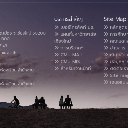
บริการสำคัญ
Site Map
เบอร์โทรศัพท์ มช.
หลักสูตร
อ.เมือง จ.เชียงใหม่ 50200
แผนที่มหาวิทยาลัย
การศึกษ
4 1300
เชียงใหม่
คณะและห
7143
การบริจาค*
ข่าวสาร
cmu.ac.th
CMU MAIL
เกี่ยวกับ 
CMU MIS
ข้อมูลสา
น
สำหรับเจ้าหน้าที่
ติดต่อเร
งร้องเรียน สำนักงาน
Site ma
เสนอแนะ/
งร้องเรียน สำนักงาน