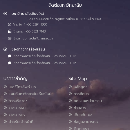
ติดต่อมหาวิทยาลัย
มหาวิทยาลัยเชียงใหม่
239 ถนนห้วยแก้ว ต.สุเทพ อ.เมือง จ.เชียงใหม่ 50200
โทรศัพท์ :+66 5394 1300
โทรสาร : +66 5321 7143
อีเมล : contacts@cmu.ac.th
ช่องทางการร้องเรียน
ช่องทางการแจ้งเรื่องร้องเรียน สำนักงาน ป.ป.ช.
ช่องทางการแจ้งเรื่องร้องเรียน สำนักงาน ป.ป.ท.
บริการสำคัญ
Site Map
เบอร์โทรศัพท์ มช.
หลักสูตร
แผนที่มหาวิทยาลัยเชียงใหม่
การศึกษา
การบริจาค*
คณะและหน่วยงาน
CMU MAIL
ข่าวสาร
CMU MIS
เกี่ยวกับ มช.
สำหรับเจ้าหน้าที่
ข้อมูลสาธารณะ
ติดต่อเรา