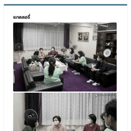
แกลลอรี่