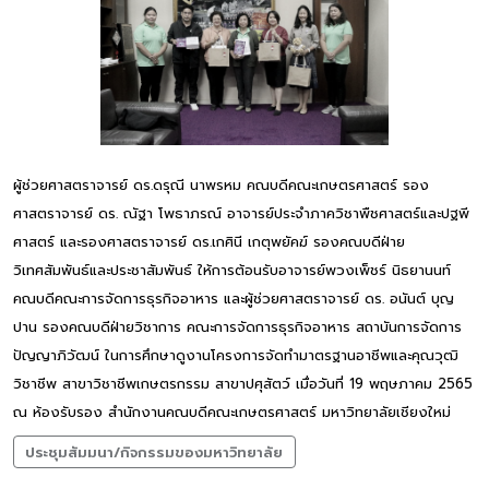
ผู้ช่วยศาสตราจารย์ ดร.ดรุณี นาพรหม คณบดีคณะเกษตรศาสตร์ รอง
ศาสตราจารย์ ดร. ณัฐา โพธาภรณ์ อาจารย์ประจำภาควิชาพืชศาสตร์และปฐพี
ศาสตร์ และรองศาสตราจารย์ ดร.เกศินี เกตุพยัคฆ์ รองคณบดีฝ่าย
วิเทศสัมพันธ์และประชาสัมพันธ์ ให้การต้อนรับอาจารย์พวงเพ็ชร์ นิธยานนท์
คณบดีคณะการจัดการธุรกิจอาหาร และผู้ช่วยศาสตราจารย์ ดร. อนันต์ บุญ
ปาน รองคณบดีฝ่ายวิชาการ คณะการจัดการธุรกิจอาหาร สถาบันการจัดการ
ปัญญาภิวัฒน์ ในการศึกษาดูงานโครงการจัดทำมาตรฐานอาชีพและคุณวุฒิ
วิชาชีพ สาขาวิชาชีพเกษตรกรรม สาขาปศุสัตว์ เมื่อวันที่ 19 พฤษภาคม 2565
ณ ห้องรับรอง สำนักงานคณบดีคณะเกษตรศาสตร์ มหาวิทยาลัยเชียงใหม่
ประชุมสัมมนา/กิจกรรมของมหาวิทยาลัย