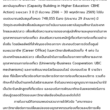
สถาบันอุดมศึกษา (Capacity Building in Higher Education: CBHE
Action) ระยะเวลา 3 ปี (1 ธันวาคม 2566 – 30 พฤศจิกายน 2569) ได้รับ
งบประมาณสนับสนุนทั้งหมด 748,055 Euro (ประมาณ 29 ล้านบาท) มี
วัตถุประสงค์หลักเพื่อสนับสนุนการดำเนินงานของสถาบันอุดมศึกษาในประเทศ
ไทยและสปป.ลาว เพื่อเพิ่มขีดความสามารถของกลุ่มนักศึกษาและบุคลากรในภาค
อุตสาหกรรมการท่องเที่ยว ส่งเสริมความตระหนักรู้เกี่ยวกับการท่องเที่ยวอย่าง
ยั่งยืน โดยมีผลลัพธ์ที่สำคัญของโครงการฯ ประกอบด้วยการจัดตั้งศูนย์
แนะแนวอาชีพ (Career Office) ในมหาวิทยาลัยพันธมิตรทั้ง 4 แห่ง ใน
ประเทศไทยและสปป.ลาว เพื่อเป็นกลไกในการเชื่อมโยงภาคการศึกษาและภาค
อุตสาหกรรมการท่องเที่ยว (University-Business Cooperation: UBC
mechanisms) และการพัฒนาคอร์สเรียนออนไลน์ ประกอบด้วย 8 รายวิชา
ย่อย ที่มีเนื้อหาเกี่ยวข้องกับการบริหารจัดการการท่องเที่ยวและบริการ รวมถึง
ทักษะที่จำเป็นด้านเทคโนโลยีสารสนเทศ ซึ่งในอนาคตจะถูกบูรณาการและนำมาใช้
เป็นวิชาในหลักสูตรที่เกี่ยวข้อง และรองรับการพัฒนาทักษะในแพลตฟอร์มการ
เรียนรู้ตลอดชีวิตของมหาวิทยาลัยเชียงใหม่ในระยะถัดไปได้
ภายในงานมีกิจกรรมพบปะเสวนาภายใต้หัวข้อ "บทบาทของ
มหาวิทยาลัยต่อการเปลี่ยนแปลงของอุตสาหกรรมท่องเที่ยวและบริการเพื่อ