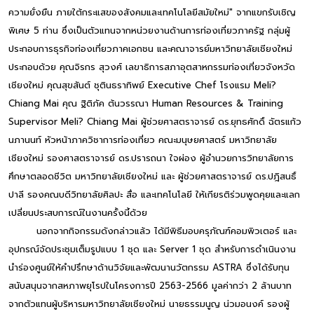
ความยั่งยืน ภายใต้กระแสของสังคมและเทคโนโลยีสมัยใหม่" จากแขกรับเชิญ
พิเศษ 5 ท่าน ซึ่งเป็นตัวแทนจากหน่วยงานด้านการท่องเที่ยวภาครัฐ กลุ่มผู้
ประกอบการธุรกิจท่องเที่ยวภาคเอกชน และคณาจารย์มหาวิทยาลัยเชียงใหม่
ประกอบด้วย คุณจิรกร สุวงศ์ เลขาธิการสภาอุตสาหกรรมท่องเที่ยวจังหวัด
เชียงใหม่ คุณสุขสันต์ ชุตินธราทิพย์ Executive Chef โรงแรม Meli?
Chiang Mai คุณ ฐิติภัค ต้นวรรณา Human Resources & Training
Supervisor Meli? Chiang Mai ผู้ช่วยศาสตราจารย์ ดร.ยุทธศักดิ์ ฉัตรแก้ว
นภานนท์ หัวหน้าภาควิชาการท่องเที่ยว คณะมนุษยศาสตร์ มหาวิทยาลัย
เชียงใหม่ รองศาสตราจารย์ ดร.ปรารถนา ใจผ่อง ผู้อำนวยการวิทยาลัยการ
ศึกษาตลอดชีวิต มหาวิทยาลัยเชียงใหม่ และ ผู้ช่วยศาสตราจารย์ ดร.ปฎิสนธิ์
ปาลี รองคณบดีวิทยาลัยศิลปะ สื่อ และเทคโนโลยี ให้เกียรติร่วมพูดคุยและแลก
เปลี่ยนประสบการณ์ในงานครั้งนี้ด้วย
นอกจากกิจกรรมดังกล่าวแล้ว ได้มีพิธีมอบครุภัณฑ์คอมพิวเตอร์ และ
อุปกรณ์จัดประชุมเต็มรูปแบบ 1 ชุด และ Server 1 ชุด สำหรับการดำเนินงาน
นำร่องศูนย์ให้คำปรึกษาด้านวิจัยและพัฒนานวัตกรรม ASTRA ซึ่งได้รับทุน
สนับสนุนจากสหภาพยุโรปในโครงการปี 2563-2566 มูลค่ากว่า 2 ล้านบาท
จากตัวแทนผู้บริหารมหาวิทยาลัยเชียงใหม่ นายธรรมนูญ น่วมอนงค์ รองผู้