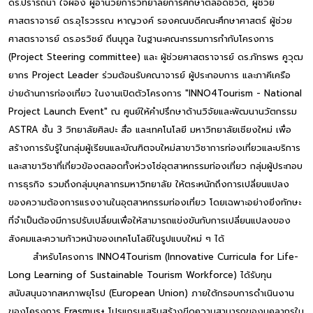
ดร.ปรารถนา ใจผ่อง ผู้อำนวยการวิทยาลัยการศึกษาตลอดชีวิต, ผู้ช่วย
ศาสตราจารย์ ดร.อุไรวรรณ หาญวงค์ รองคณบดีคณะศึกษาศาสตร์ ผู้ช่วย
ศาสตราจารย์ ดร.อรวิชย์ ถิ่นนุกูล ในฐานะคณะกรรมการกำกับโครงการ
(Project Steering committee) และ ผู้ช่วยศาสตราจารย์ ดร.ภัทรพร คูวุฒ
ยากร Project Leader ร่วมต้อนรับคณาจารย์ ผู้ประกอบการ และภาคีเครือ
ข่ายด้านการท่องเที่ยว ในงานเปิดตัวโครงการ "INNO4Tourism - National
Project Launch Event" ณ ศูนย์ให้คำปรึกษาด้านวิจัยและพัฒนานวัตกรรม
ASTRA ชั้น 3 วิทยาลัยศิลปะ สื่อ และเทคโนโลยี มหาวิทยาลัยเชียงใหม่ เพื่อ
สร้างการรับรู้ในกลุ่มผู้เรียนและบัณฑิตจบใหม่สาขาวิชาการท่องเที่ยวและบริการ
และสาขาวิชาที่เกี่ยวข้องตลอดทั้งห่วงโซ่อุตสาหกรรมท่องเที่ยว กลุ่มผู้ประกอบ
การธุรกิจ รวมถึงกลุ่มบุคลากรมหาวิทยาลัย ให้ตระหนักถึงการเปลี่ยนแปลง
ของความต้องการแรงงานในอุตสาหกรรมท่องเที่ยว โดยเฉพาะอย่างยิ่งทักษะ
ที่จำเป็นต้องมีการปรับเปลี่ยนเพื่อให้สามารถแข่งขันกับการเปลี่ยนแปลงของ
สังคมและความก้าวหน้าของเทคโนโลยีในรูปแบบใหม่ ๆ ได้
สำหรับโครงการ INNO4Tourism (Innovative Curricula for Life-
Long Learning of Sustainable Tourism Workforce) ได้รับทุน
สนับสนุนจากสหภาพยุโรป (European Union) ภายใต้กรอบการดำเนินงาน
ของโครงการ Erasmus+ โปรแกรมเสริมสร้างขีดความสามารถของบุคลากรใน