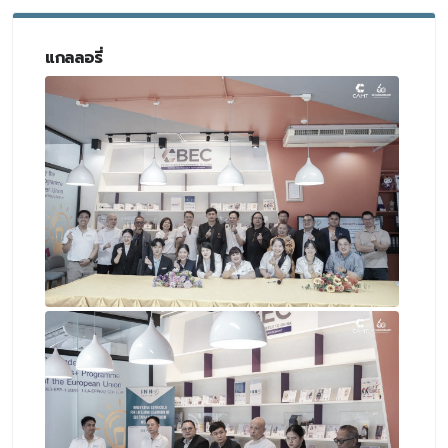
แกลลอรี่