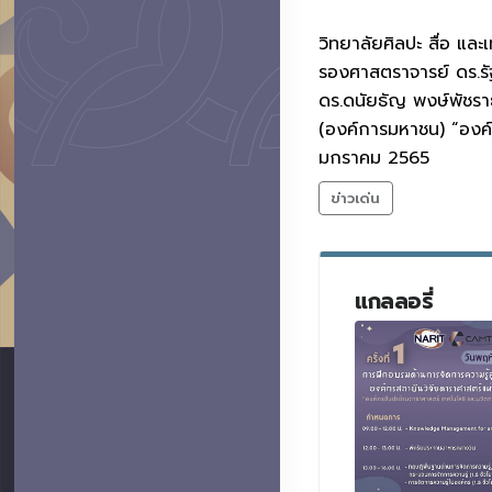
วิทยาลัยศิลปะ สื่อ แล
รองศาสตราจารย์ ดร.รัฐ
ดร.ดนัยธัญ พงษ์พัชราธ
(องค์การมหาชน) “องค์ก
มกราคม 2565
ข่าวเด่น
แกลลอรี่