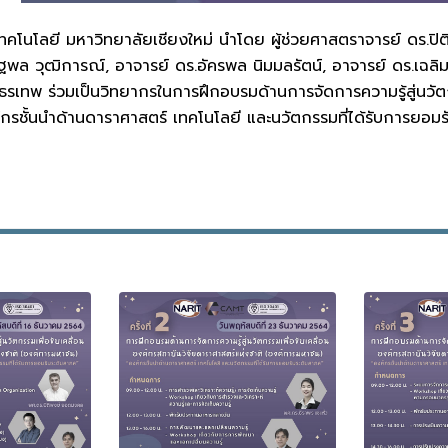
ะเทคโนโลยี มหาวิทยาลัยเชียงใหม่ นำโดย ผู้ช่วยศาสตราจารย์ ดร.ปิ
พล วุฒิการณ์, อาจารย์ ดร.อัครพล นิมมลรัตน์, อาจารย์ ดร.เฉลิ
รเทพ ร่วมเป็นวิทยากรในการฝึกอบรมด้านการจัดการความรู้สู่นวัตก
รชั้นนำด้านดาราศาสตร์ เทคโนโลยี และนวัตกรรมที่ได้รับการยอมรับ