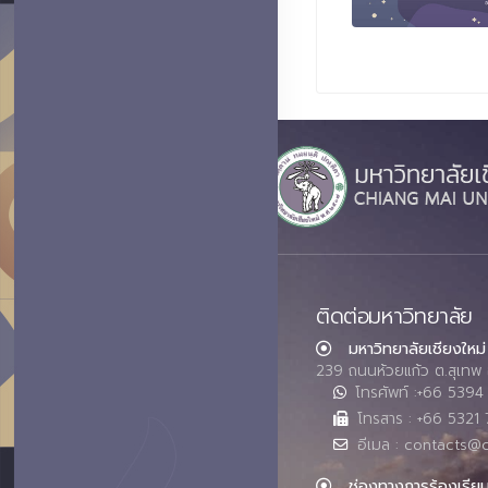
ติดต่อมหาวิทยาลัย
มหาวิทยาลัยเชียงใหม่
239 ถนนห้วยแก้ว ต.สุเทพ 
โทรศัพท์ :+66 539
โทรสาร : +66 5321 
อีเมล : contacts@
ช่องทางการร้องเรีย