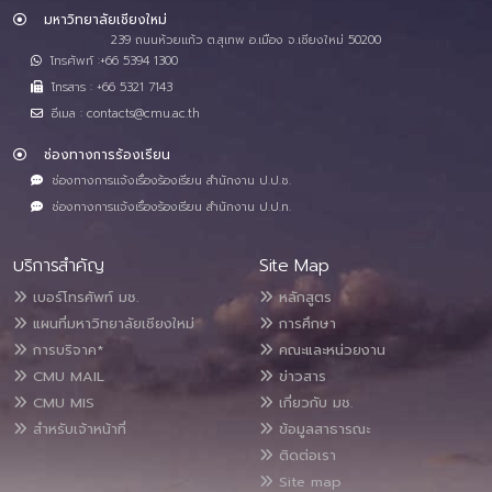
มหาวิทยาลัยเชียงใหม่
239 ถนนห้วยแก้ว ต.สุเทพ อ.เมือง จ.เชียงใหม่ 50200
โทรศัพท์ :+66 5394 1300
โทรสาร : +66 5321 7143
อีเมล : contacts@cmu.ac.th
ช่องทางการร้องเรียน
ช่องทางการแจ้งเรื่องร้องเรียน สำนักงาน ป.ป.ช.
ช่องทางการแจ้งเรื่องร้องเรียน สำนักงาน ป.ป.ท.
บริการสำคัญ
Site Map
เบอร์โทรศัพท์ มช.
หลักสูตร
แผนที่มหาวิทยาลัยเชียงใหม่
การศึกษา
การบริจาค*
คณะและหน่วยงาน
CMU MAIL
ข่าวสาร
CMU MIS
เกี่ยวกับ มช.
สำหรับเจ้าหน้าที่
ข้อมูลสาธารณะ
ติดต่อเรา
Site map