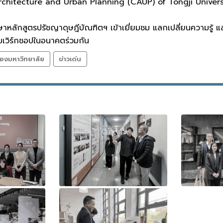
chitecture and Urban Planning (CAUP) of Tongji University
ึกษาหลักสูตรปรัชญาดุษฎีบัณฑิตฯ เข้าเยี่ยมชม แลกเปลี่ยนความร
มเวิร์กชอปในอนาคตร่วมกัน
องมหาวิทยาลัย
ข่าวเด่น