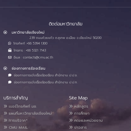
ติดต่อมหาวิทยาลัย
มหาวิทยาลัยเชียงใหม่
239 ถนนห้วยแก้ว ต.สุเทพ อ.เมือง จ.เชียงใหม่ 50200
โทรศัพท์ :+66 5394 1300
โทรสาร : +66 5321 7143
อีเมล : contacts@cmu.ac.th
ช่องทางการร้องเรียน
ช่องทางการแจ้งเรื่องร้องเรียน สำนักงาน ป.ป.ช.
ช่องทางการแจ้งเรื่องร้องเรียน สำนักงาน ป.ป.ท.
บริการสำคัญ
Site Map
เบอร์โทรศัพท์ มช.
หลักสูตร
แผนที่มหาวิทยาลัยเชียงใหม่
การศึกษา
การบริจาค*
คณะและหน่วยงาน
CMU MAIL
ข่าวสาร