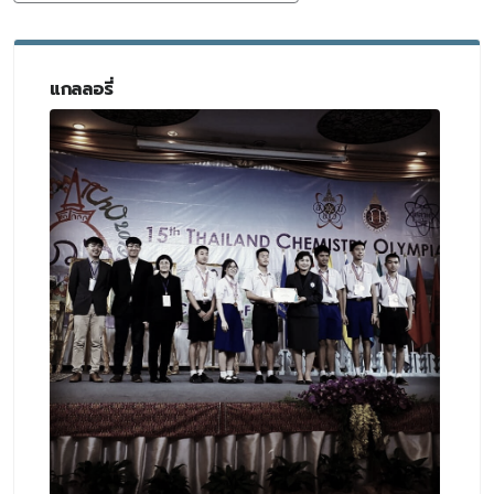
แกลลอรี่