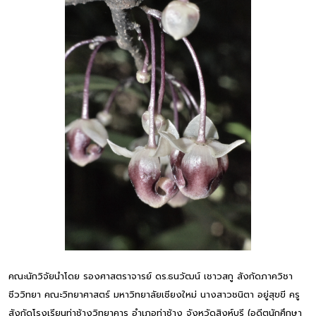
คณะนักวิจัยนำโดย รองศาสตราจารย์ ดร.ธนวัฒน์ เชาวสกู สังกัดภาควิชา
ชีววิทยา คณะวิทยาศาสตร์ มหาวิทยาลัยเชียงใหม่ นางสาวชนิตา อยู่สุขขี ครู
สังกัดโรงเรียนท่าช้างวิทยาคาร อำเภอท่าช้าง จังหวัดสิงห์บุรี (อดีตนักศึกษา