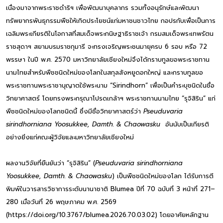
เนื่องมาจากพระราชดำริฯ เพื่อพัฒนาบุคลากร รวมทั้งอนุรักษ์และพัฒนา
ทรัพยากรพันธุกรรมพืชให้เกิดประโยชน์แก่มหาชนชาวไทย กอปรกับเพื่อเป็นการ
เฉลิมพระเกียรติในโอกาสที่สมเด็จพระกนิษฐาธิราชเจ้า กรมสมเด็จพระเทพรัตน
ราชสุดาฯ สยามบรมราชกุมารี จะทรงเจริญพระชนมายุครบ 6 รอบ หรือ 72
พรรษา ในปี พ.ศ. 2570 มหาวิทยาลัยเชียงใหม่จึงได้กราบทูลขอพระราชทาน
นามไทยสำหรับพืชชนิดใหม่ของโลกในสกุลสังหยูดอกใหญ่ และกราบทูลขอ
พระราชทานพระราชานุญาตใช้พระนาม “Sirindhorn” เพื่อเป็นคำระบุชนิดในชื่อ
วิทยาศาสตร์ โดยทรงพระกรุณาโปรดเกล้าฯ พระราชทานนามไทย “รุจิสิริน” แก่
พืชชนิดใหม่ของโลกชนิดนี้ ซึ่งมีชื่อวิทยาศาสตร์ว่า
Pseuduvaria
sirindhorniana Yoosukkee, Damth. & Chaowasku
อันนับเป็นเกียรติ
อย่างยิ่งแก่คณะผู้วิจัยและมหาวิทยาลัยเชียงใหม่
ผลงานวิจัยที่ยืนยันว่า “รุจิสิริน” (
Pseuduvaria sirindhorniana
Yoosukkee, Damth. & Chaowasku
) เป็นพืชชนิดใหม่ของโลก ได้รับการตี
พิมพ์ในวารสารวิชาการระดับนานาชาติ Blumea ปีที่ 70 ฉบับที่ 3 หน้าที่ 271–
280 เมื่อวันที่ 26 พฤษภาคม พ.ศ. 2569
(https://doi.org/10.3767/blumea.2026.70.03.02) โดยอาศัยหลักฐาน