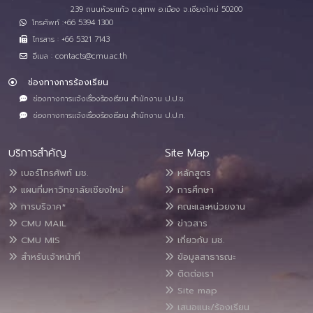
239 ถนนห้วยแก้ว ต.สุเทพ อ.เมือง จ.เชียงใหม่ 50200
โทรศัพท์ :+66 5394 1300
โทรสาร : +66 5321 7143
อีเมล : contacts@cmu.ac.th
ช่องทางการร้องเรียน
ช่องทางการแจ้งเรื่องร้องเรียน สำนักงาน ป.ป.ช.
ช่องทางการแจ้งเรื่องร้องเรียน สำนักงาน ป.ป.ท.
บริการสำคัญ
Site Map
เบอร์โทรศัพท์ มช.
หลักสูตร
แผนที่มหาวิทยาลัยเชียงใหม่
การศึกษา
การบริจาค*
คณะและหน่วยงาน
CMU MAIL
ข่าวสาร
CMU MIS
เกี่ยวกับ มช.
สำหรับเจ้าหน้าที่
ข้อมูลสาธารณะ
ติดต่อเรา
Site map
เสนอแนะ/ร้องเรียน