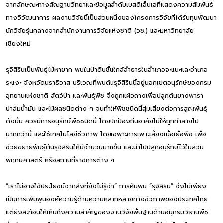
จากลักษณะทางสัณฐานวิทยาและข้อมูลลำดับเบสดีเอ็นเอที่แสดงความสัมพันธ์
ทางวิวัฒนาการ ผลงานวิจัยนี้เป็นส่วนหนึ่งของโครงการวิจัยที่ได้รับทุนพัฒนา
นักวิจัยรุ่นกลางจากสำนักงานการวิจัยแห่งชาติ (วช.) และมหาวิทยาลัย
เชียงใหม่
รุจิสิรินเป็นพันธุ์ไม้หายาก พบในป่าดิบชื้นใกล้ลำธารในอำเภอจะแนะและอำเภอ
ระแงะ จังหวัดนราธิวาส บริเวณที่พบต้นรุจิสิรินนี้อยู่นอกเขตอนุรักษ์ของกรม
อุทยานแห่งชาติ สัตว์ป่า และพันธุ์พืช จึงถูกแผ้วถางเพื่อปลูกต้นยางพารา
ปาล์มน้ำมัน และไม้ผลชนิดต่าง ๆ จนทำให้พืชชนิดนี้สุ่มเสี่ยงต่อการสูญพันธุ์
ดังนั้น ควรมีการอนุรักษ์พืชชนิดนี้ โดยปกป้องถิ่นอาศัยไม่ให้ถูกทำลายไป
มากกว่านี้ และใช้เทคโนโลยีชีวภาพ โดยเฉพาะการเพาะเลี้ยงเนื้อเยื่อพืช เพื่อ
ช่วยขยายพันธุ์ต้นรุจิสิรินให้มีจำนวนมากขึ้น และนำไปปลูกอนุรักษ์ไว้ในสวน
พฤกษศาสตร์ หรือสถานที่ราชการต่าง ๆ
“เราไม่อาจใช้ประโยชน์จากสิ่งที่ยังไม่รู้จัก” การค้นพบ “รุจิสิริน” จึงไม่เพียง
เป็นการเพิ่มพูนองค์ความรู้ด้านความหลากหลายทางชีวภาพของประเทศไทย
แต่ยังสะท้อนให้เห็นถึงความสำคัญของงานวิจัยพื้นฐานด้านอนุกรมวิธานพืช