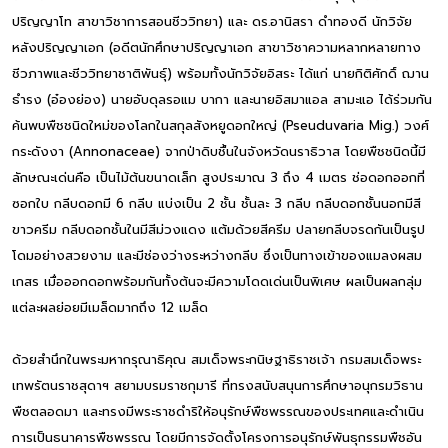
ปริญญาโท สาขาวิชาการสอนชีววิทยา) และ ดร.อานิสรา ดำทองดี นักวิจัย
หลังปริญญาเอก (อดีตนักศึกษาปริญญาเอก สาขาวิชาความหลากหลายทาง
ชีวภาพและชีววิทยาชาติพันธุ์) พร้อมทั้งนักวิจัยอิสระ ได้แก่ นายกิติศักดิ์ ฌาน
ธำรง (อ๋องย่อง) นายอับดุลรอแม บากา และนายอิสมาแอล สามะแอ ได้ร่วมกัน
ค้นพบพืชชนิดใหม่ของโลกในสกุลสังหยูดอกใหญ่ (Pseuduvaria Mig.) วงศ์
กระดังงา (Annonaceae) จากป่าดิบชื้นในจังหวัดนราธิวาส โดยพืชชนิดนี้มี
ลักษณะเด่นคือ เป็นไม้ต้นขนาดเล็ก สูงประมาณ 3 ถึง 4 เมตร ช่อดอกออกที่
ซอกใบ กลีบดอกมี 6 กลีบ แบ่งเป็น 2 ชั้น ชั้นละ 3 กลีบ กลีบดอกชั้นนอกมีสี
ขาวครีม กลีบดอกชั้นในมีสีม่วงแดง แต้มด้วยสีครีม ปลายกลีบจรดกันเป็นรูป
โดมอย่างสวยงาม และมีช่องว่างระหว่างกลีบ ซึ่งเป็นทางเข้าของแมลงผสม
เกสร เมื่อออกดอกพร้อมกันทั้งต้นจะมีความโดดเด่นเป็นพิเศษ ผลเป็นผลกลุ่ม
แต่ละผลย่อยมีเมล็ดมากถึง 12 เมล็ด
ด้วยสำนึกในพระมหากรุณาธิคุณ สมเด็จพระกนิษฐาธิราชเจ้า กรมสมเด็จพระ
เทพรัตนราชสุดาฯ สยามบรมราชกุมารี ที่ทรงสนับสนุนการศึกษาอนุกรมวิธาน
พืชตลอดมา และทรงมีพระราชดำริให้อนุรักษ์พืชพรรณของประเทศและดำเนิน
การเป็นธนาคารพืชพรรณ โดยมีการจัดตั้งโครงการอนุรักษ์พันธุกรรมพืชอัน