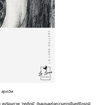
 สุขถวิล
ะท้อนภาพ ‘ทุคติภูมิ’ ดินแดนแห่งความทุกข์ในคติไตรภูมิ