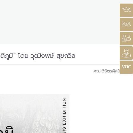
ภูมิ” โดย วุฒิงพษ์ สุขถวิล
คณะวิจิตรศิลป์