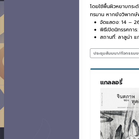
โดยใช้พื้นผิวหยาบกร
ทรมาน หากยังวิพากษ์พฤ
จัดแสดง: 14 – 2
พิธีเปิดนิทรรศกา
สถานที่: ลาลูน่า แก
ประชุมสัมมนา/กิจกรรมข
แกลลอรี่