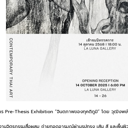
ร Pre-Thesis Exhibition “จินตภาพของทุคติภูมิ” โดย วุฒิงพษ์
จิตรกรรมสื่อผสม ถ่ายทอดอารมณ์ผ่านรูปทรง เส้น สี และพื้นผิว ส