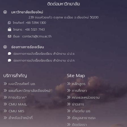
ติดต่อมหาวิทยาลัย
มหาวิทยาลัยเชียงใหม่
239 ถนนห้วยแก้ว ต.สุเทพ อ.เมือง จ.เชียงใหม่ 50200
โทรศัพท์ :+66 5394 1300
โทรสาร : +66 5321 7143
อีเมล : contacts@cmu.ac.th
ช่องทางการร้องเรียน
ช่องทางการแจ้งเรื่องร้องเรียน สำนักงาน ป.ป.ช.
ช่องทางการแจ้งเรื่องร้องเรียน สำนักงาน ป.ป.ท.
บริการสำคัญ
Site Map
เบอร์โทรศัพท์ มช.
หลักสูตร
แผนที่มหาวิทยาลัยเชียงใหม่
การศึกษา
การบริจาค*
คณะและหน่วยงาน
CMU MAIL
ข่าวสาร
CMU MIS
เกี่ยวกับ มช.
สำหรับเจ้าหน้าที่
ข้อมูลสาธารณะ
ติดต่อเรา