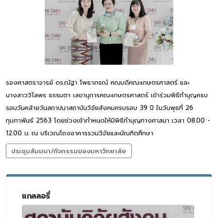
รองศาสตราจารย์ ดร.ณัฐา โพธาภรณ์ คณบดีคณะเกษตรศาสตร์ และ
นางสาววิไลพร ธรรมตา เลขานุการคณะเกษตรศาสตร์ เข้าร่วมพิธีทำบุญครบ
รอบวันคล้ายวันสถาปนาสถาบันวิจัยสังคมครบรอบ 39 ปี ในวันพุธที่ 26
กุมภาพันธ์ 2563 โดยช่วงเช้ากำหนดให้มีพิธีทำบุญทางศาสนา เวลา 08.00 -
12.00 น. ณ บริเวณโถงอาคารรวมวิจัยและบัณฑิตศึกษา
ประชุมสัมมนา/กิจกรรมของมหาวิทยาลัย
แกลลอรี่