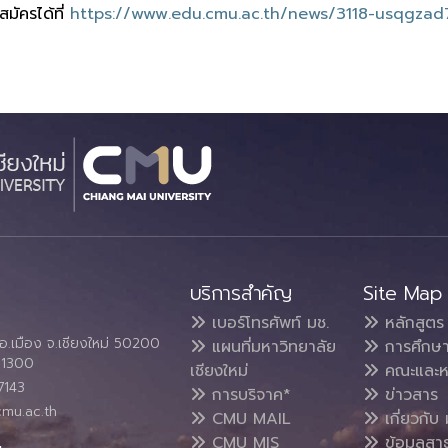
มัครได้ที่
https://www.edu.cmu.ac.th/news/3118-usqgzad
บริการสำคัญ
Site Map
เบอร์โทรศัพท์ มช.
หลักสูตร
อ.เมือง จ.เชียงใหม่ 50200
แผนที่มหาวิทยาลัย
การศึกษ
4 1300
เชียงใหม่
คณะและห
7143
การบริจาค*
ข่าวสาร
cmu.ac.th
CMU MAIL
เกี่ยวกับ 
CMU MIS
ข้อมูลสา