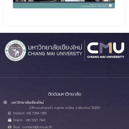
ติดต่อมหาวิทยาลัย
มหาวิทยาลัยเชียงใหม่
239 ถนนห้วยแก้ว ต.สุเทพ อ.เมือง จ.เชียงใหม่ 50200
โทรศัพท์ :+66 5394 1300
โทรสาร : +66 5321 7143
อีเมล : contacts@cmu.ac.th